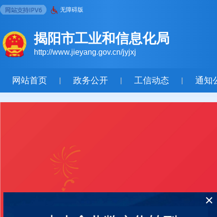
无障碍版
揭阳市工业和信息化局
http://www.jieyang.gov.cn/jyjxj
网站首页
政务公开
工信动态
通知
|
|
|
×