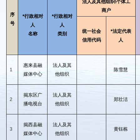
法人及其他组织\个体工
商户
序
*行政相对
*行政相对
号
人
人
统一社会
*法定代表
名称
类别
信用代码
人
惠来县融
法人及其
1
陈雪慧
媒体中心
他组织
揭东区广
法人及其
2
郑壮洁
播电视台
他组织
揭西县融
法人及其
3
黄钰栋
媒体中心
他组织