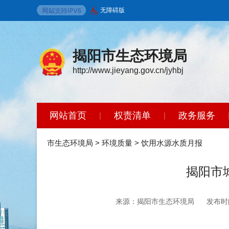
无障碍版
揭阳市生态环境局
http://www.jieyang.gov.cn/jyhbj
网站首页
权责清单
政务服务
|
|
环境保护标准
政策法规
开放广
|
|
市生态环境局
>
环境质量
>
饮用水源水质月报
揭阳市
来源：揭阳市生态环境局
发布时间：