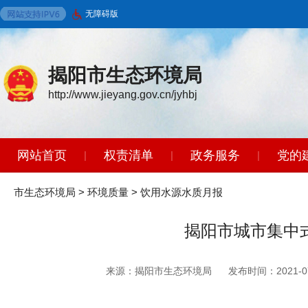
无障碍版
揭阳市生态环境局
http://www.jieyang.gov.cn/jyhbj
网站首页
权责清单
政务服务
党的
|
|
|
环境保护标准
政策法规
开放广东
|
|
|
市生态环境局
>
环境质量
>
饮用水源水质月报
揭阳市城市集中式
来源：揭阳市生态环境局
发布时间：2021-07-