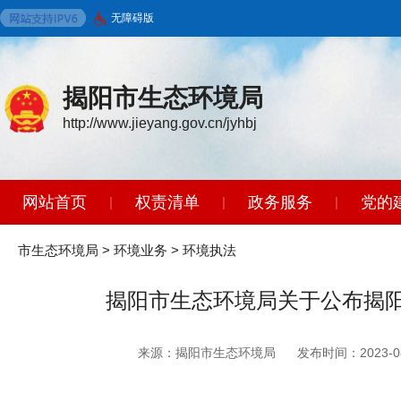
无障碍版
揭阳市生态环境局
http://www.jieyang.gov.cn/jyhbj
网站首页
权责清单
政务服务
党的
|
|
|
环境保护标准
政策法规
开放广东
|
|
|
市生态环境局
>
环境业务
>
环境执法
揭阳市生态环境局关于公布揭阳
来源：揭阳市生态环境局
发布时间：2023-08-