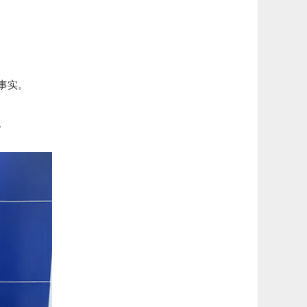
事实。
。