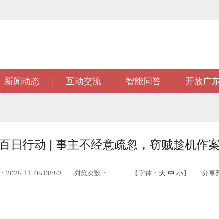
新闻动态
互动交流
智能问答
开放广
|
百日行动 | 事主不经意疏忽，窃贼趁机作
025-11-05 08:53
浏览次数：
-
【字体：
大
中
小
】
分享