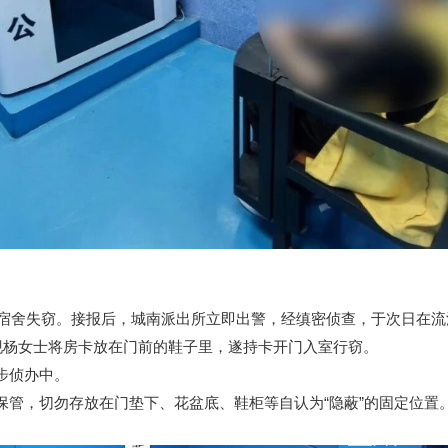
宿舍失窃。接报后，城南派出所立即出警，经缜密侦查，于次日在流
杨女士将房卡放在门前的鞋子里，遂持卡开门入室行窃。
步侦办中。
，切勿存放在门垫下、花盆底、鞋柜等自认为“隐蔽”的固定位置