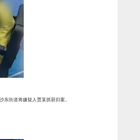
沙东街道将嫌疑人贾某抓获归案。
。