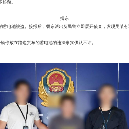
不松懈。
揭东
蓄电池被盗。接报后，磐东派出所民警立即展开侦查，发现吴某有重
辆停放在路边货车的蓄电池的违法事实供认不讳。