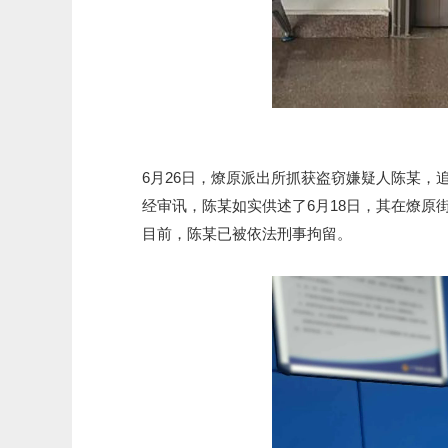
6月26日，燎原派出所抓获盗窃嫌疑人陈某，追
经审讯，陈某如实供述了6月18日，其在燎原街
目前，陈某已被依法刑事拘留。