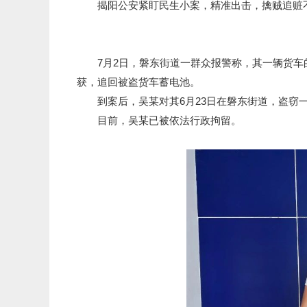
揭阳公安紧盯民生小案，精准出击，擒贼追赃
7月2日，磐东街道一群众报警称，其一辆货车的
获，追回被盗货车蓄电池。
到案后，吴某对其6月23日在磐东街道，盗窃一
目前，吴某已被依法行政拘留。