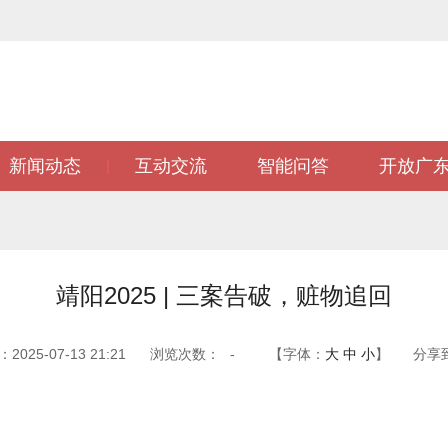
新闻动态
互动交流
智能问答
开放广
|
靖阳2025 | 三案告破，赃物追回
025-07-13 21:21
浏览次数：
-
【字体：
大
中
小
】
分享