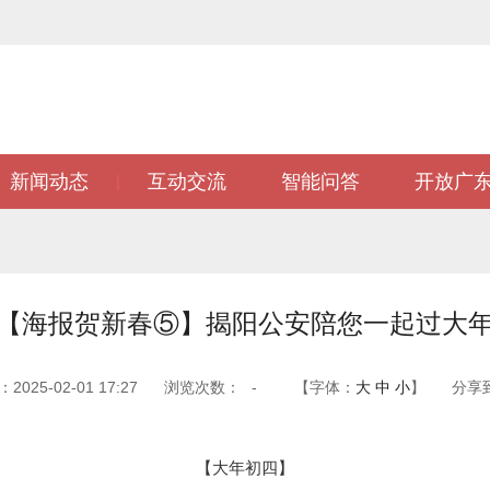
新闻动态
互动交流
智能问答
开放广
|
【海报贺新春⑤】揭阳公安陪您一起过大
025-02-01 17:27
浏览次数：
-
【字体：
大
中
小
】
分享
【大年初四】