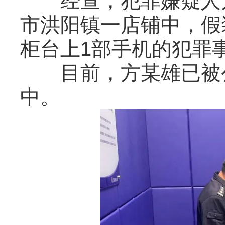
经查，犯罪嫌疑人方某
市洪阳镇一店铺中，假
柜台上1部手机的犯罪
目前，方某雄已被公
中。