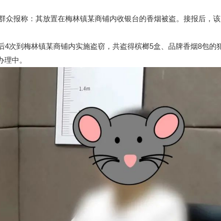
接群众报称：其放置在梅林镇某商铺内收银台的香烟被盗。接报后，该
4次到梅林镇某商铺内实施盗窃，共盗得槟榔5盒、品牌香烟8包的
办理中。