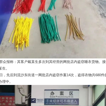
接群众报称：其客户戴某生多次到其经营的网批店内盗窃睡衣货物。接
某生。
日，先后到流沙东街道一网批店内盗窃作案14次，盗得衣物共680件
办理中。