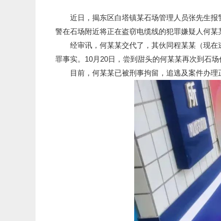
近日，揭东区白塔镇某石场管理人员张先生报警称
警在石场附近将正在盗窃电缆线的犯罪嫌疑人何某
经审讯，何某某交代了，其伙同程某某（现在逃）于
罪事实。10月20日，尝到甜头的何某某再次到石
目前，何某某已被刑事拘留，追逃及案件办理