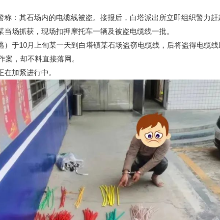
：其石场内的电缆线被盗。接报后，白塔派出所立即组织警力赶赴现
某当场抓获，现场扣押摩托车一辆及被盗电缆线一批。
10月上旬某一天到白塔镇某石场盗窃电缆线，后将盗得电缆线以26
场作案，却不料直接落网。
正在加紧进行中。