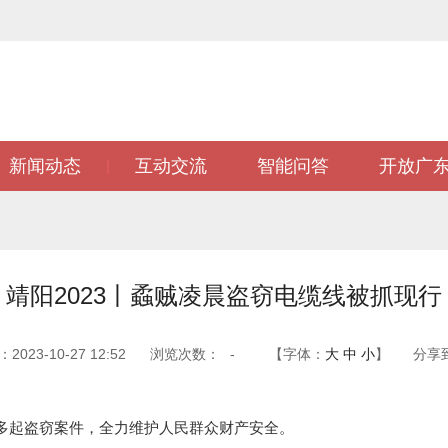
新闻动态
互动交流
智能问答
开放广
|
靖阳2023丨蟊贼凌晨盗窃电缆线被抓现行
023-10-27 12:52
浏览次数：
-
【字体：
大
中
小
】
分享
起盗窃案件，全力维护人民群众财产安全。