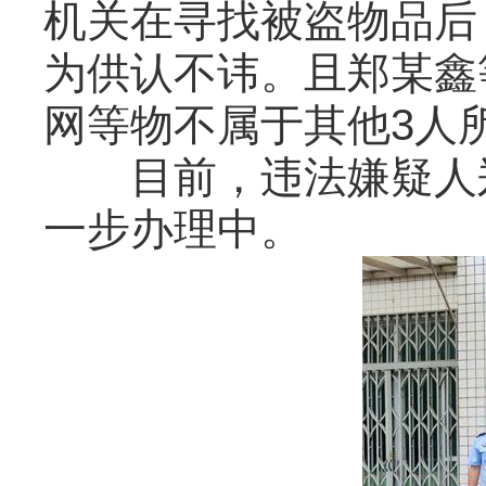
机关在寻找被盗物品后
为供认不讳。且郑某鑫
网等物不属于其他3人
目前，违法嫌疑人郑
一步办理中。