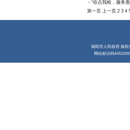
“你点我检，服务
第一页
上一页
2
3
4
揭阳市人民政府 版权
网站标识码445200