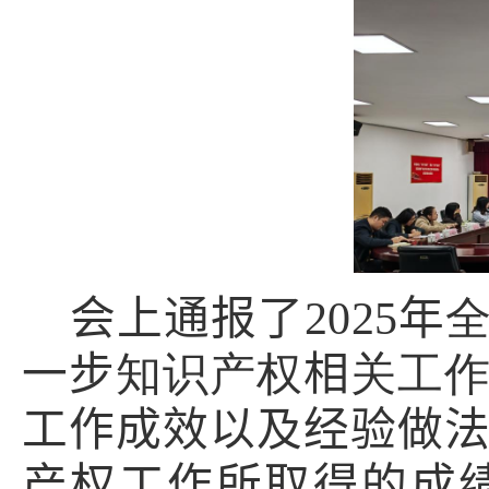
会上通报了
2025
年
一步
知识产权
相
关工
工作成效以及经验做
产权工作所取得的成