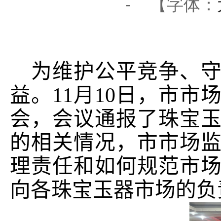
-
【字体：
为维护公平竞争、
益。
11
月
10
日，市市
会，
会议
通报了珠宝
的相关情况
，市市场
理责任
和如何
规范市
向
各珠宝玉器市场的负