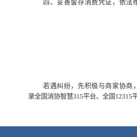
四、妥善留存消费凭证，依法
若遇纠纷，先积极与商家协商
录全国消协智慧
315
平台、全国
12315