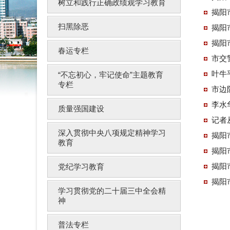
树立和践行正确政绩观学习教育
揭阳
扫黑除恶
揭阳
揭阳
春运专栏
市交
叶牛
“不忘初心，牢记使命”主题教育
专栏
市边
李水
质量强国建设
记者
深入贯彻中央八项规定精神学习
揭阳
教育
揭阳
揭阳
党纪学习教育
揭阳
学习贯彻党的二十届三中全会精
神
普法专栏