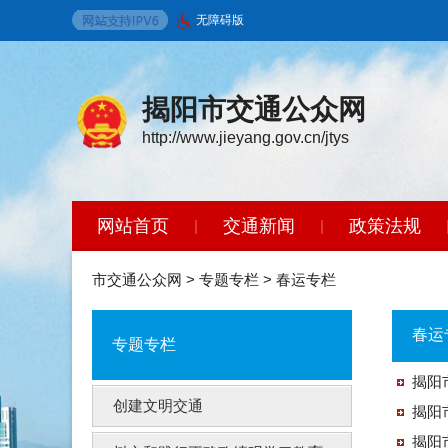
无障碍版
揭阳市交通公众网
http://www.jieyang.gov.cn/jtys
网站首页
交通新闻
政策法规
|
|
智能问答
|
市交通公众网
>
专题专栏
>
春运专栏
春运
专题专栏
揭阳
创建文明交通
揭阳
揭阳