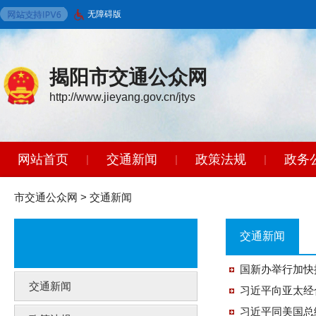
无障碍版
揭阳市交通公众网
http://www.jieyang.gov.cn/jtys
网站首页
交通新闻
政策法规
政务
|
|
|
智能问答
|
市交通公众网
>
交通新闻
交通新闻
国新办举行加快
交通新闻
习近平向亚太经
习近平同美国总