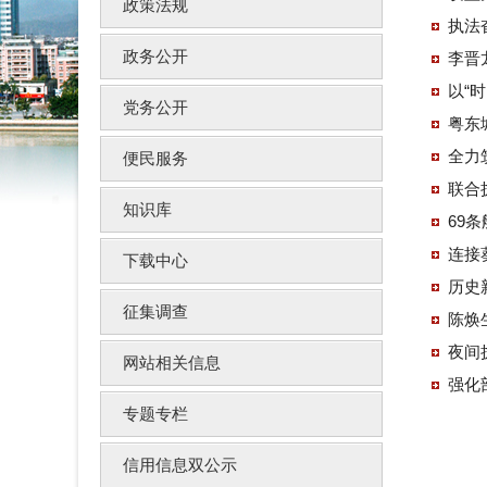
政策法规
执法
政务公开
李晋
以“
党务公开
粤东
全力
便民服务
联合
知识库
69
连接
下载中心
历史
征集调查
陈焕
夜间
网站相关信息
强化
专题专栏
信用信息双公示