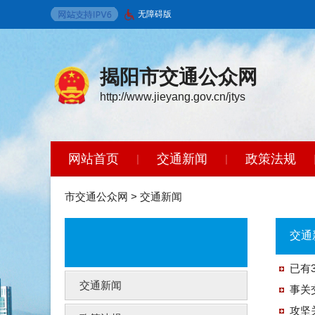
无障碍版
揭阳市交通公众网
http://www.jieyang.gov.cn/jtys
网站首页
交通新闻
政策法规
|
|
智能问答
|
市交通公众网
>
交通新闻
交通
已有
交通新闻
事关
攻坚