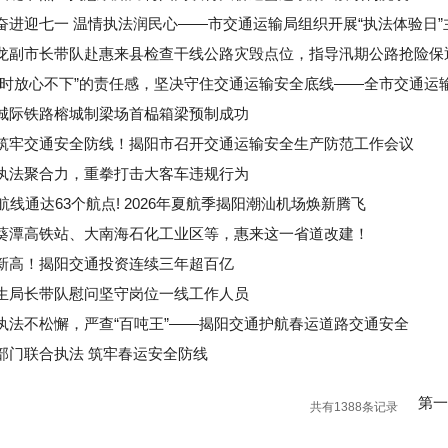
奋进迎七一 温情执法润民心——市交通运输局组织开展“执法体验日”
龙副市长带队赴惠来县检查干线公路灾毁点位，指导汛期公路抢险保
时时放心不下”的责任感，坚决守住交通运输安全底线——全市交通运输
城际铁路榕城制梁场首榀箱梁预制成功
筑牢交通安全防线！揭阳市召开交通运输安全生产防范工作会议
执法聚合力，重拳打击大客车违规行为
条航线通达63个航点! 2026年夏航季揭阳潮汕机场焕新腾飞
葵潭高铁站、大南海石化工业区等，惠来这一省道改建！
新高！揭阳交通投资连续三年超百亿
生局长带队慰问坚守岗位一线工作人员
执法不松懈，严查“百吨王”——揭阳交通护航春运道路交通安全
部门联合执法 筑牢春运安全防线
第
共有1388条记录