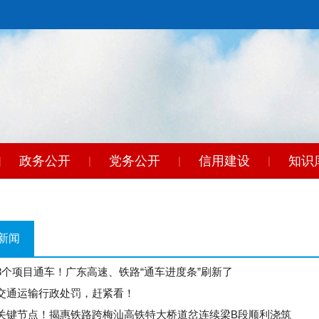
政务公开
党务公开
信用建设
知识
|
|
|
|
新闻
3个项目通车！广东高速、铁路“通车进度条”刷新了
交通运输行政处罚，赶紧看！
关键节点！揭惠铁路跨梅汕高铁特大桥道岔连续梁B段顺利浇筑