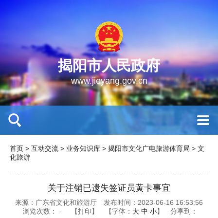
揭阳市人民政府
www.jieyang.gov.cn
首页
>
互动交流
>
业务知识库
>
揭阳市文化广电旅游体育局
>
文
化旅游
关于注销已遗失签证员黄卡事宜
来源：广东省文化和旅游厅
发布时间：2023-06-16 16:53:56
浏览次数：
-
【打印】
【字体：
大
中
小
】
分享到：