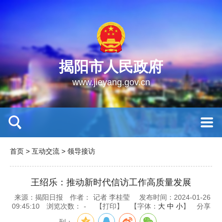
揭阳市人民政府
www.jieyang.gov.cn
首页
>
互动交流
>
领导接访
王绍乐：推动新时代信访工作高质量发展
来源：揭阳日报
作者：
记者 李桂莹
发布时间：2024-01-26
09:45:10
浏览次数：
-
【打印】
【字体：
大
中
小
】
分享