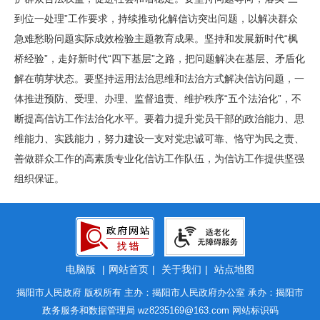
到位一处理”工作要求，持续推动化解信访突出问题，以解决群众
急难愁盼问题实际成效检验主题教育成果。坚持和发展新时代“枫
桥经验”，走好新时代“四下基层”之路，把问题解决在基层、矛盾化
解在萌芽状态。要坚持运用法治思维和法治方式解决信访问题，一
体推进预防、受理、办理、监督追责、维护秩序“五个法治化”，不
断提高信访工作法治化水平。要着力提升党员干部的政治能力、思
维能力、实践能力，努力建设一支对党忠诚可靠、恪守为民之责、
善做群众工作的高素质专业化信访工作队伍，为信访工作提供坚强
组织保证。
电脑版
|
网站首页
|
关于我们
|
站点地图
揭阳市人民政府 版权所有 主办：揭阳市人民政府办公室 承办：揭阳市
政务服务和数据管理局
wz8235169@163.com
网站标识码