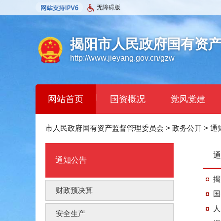
无障碍版
揭阳市人民政府国有资
http://www.jieyang.gov.cn/gzw
|
网站首页
国资概况
党风党建
市人民政府国有资产监督管理委员会
>
政务公开
>
通
通
通知公告
揭
财政预决算
国
人
安全生产