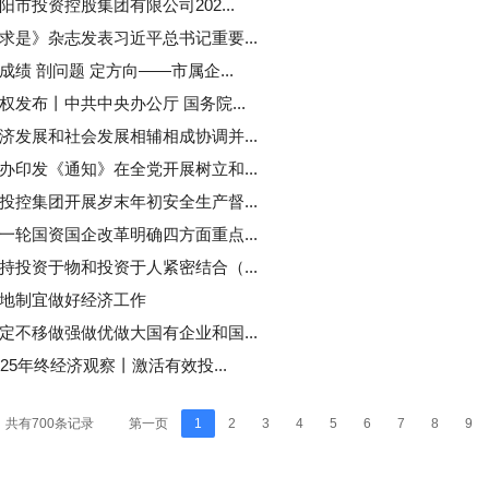
阳市投资控股集团有限公司202...
求是》杂志发表习近平总书记重要...
成绩 剖问题 定方向——市属企...
权发布丨中共中央办公厅 国务院...
济发展和社会发展相辅相成协调并...
办印发《通知》在全党开展树立和...
投控集团开展岁末年初安全生产督...
一轮国资国企改革明确四方面重点...
持投资于物和投资于人紧密结合（...
地制宜做好经济工作
定不移做强做优做大国有企业和国...
025年终经济观察丨激活有效投...
共有700条记录
第一页
1
2
3
4
5
6
7
8
9