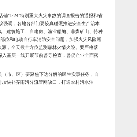
1·24”特别重大火灾事故的调查报告的通报和省
议强调，各地各部门要较真碰硬推进安全生产治本
气、建筑施工、自建房、渔业船舶、非煤矿山、特种
点部位和电动自行车消防安全问题，加强火灾风险巡
火源，全天候全方位监测森林火情火险。要严格落
头深入基层一线开展节前督导检查，督促企业全面落
县（市、区）要聚焦下达分解的民生实事任务，自
时加快补齐雨污分流管网缺口，打通农村污水治