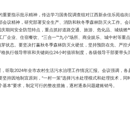
要指示批示精神，传达学习国务院调查组对江西新余佳乐苑临街店铺“
部会议精神，研究部署安全生产、消防和秋冬季森林防灭火工作。会
对国庆期间安全防范特点，重点抓好道路交通、旅游、危化品、城镇燃
厂企业、住宿餐饮、“三合一”“九小”场所、商业娱乐、城中村等重
于萌芽状态。要坚决打赢秋冬季森林防灭火硬仗，坚持预防在先、严控
严格执行领导带班和关键岗位24小时值班制度，各级领导干部要带
，听取2024年全市农村生活污水治理工作情况汇报。会议强调，各
要坚持因地制宜原则，“一村一策”选择污水处理模式和处理技术，同
三个基本”要求，制定可行的整改措施，逐村逐条问题建账销号。