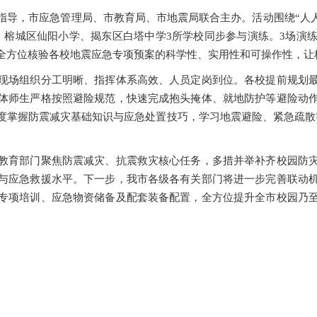
，市应急管理局、市教育局、市地震局联合主办。活动围绕“人人
、榕城区仙阳小学、揭东区白塔中学3所学校同步参与演练。3场演
全方位核验各校地震应急专项预案的科学性、实用性和可操作性，让
场组织分工明晰、指挥体系高效、人员定岗到位。各校提前规划最
体师生严格按照避险规范，快速完成抱头掩体、就地防护等避险动
度掌握防震减灾基础知识与应急处置技巧，学习地震避险、紧急疏散
育部门聚焦防震减灾、抗震救灾核心任务，多措并举补齐校园防灾
与应急救援水平。下一步，我市各级各有关部门将进一步完善联动
专项培训、应急物资储备及配套装备配置，全方位提升全市校园乃