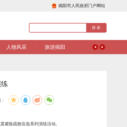
揭阳市人民政府门户网站
人物风采
旅游揭阳
|
|
演练
到：
震避险疏散应急系列演练活动。