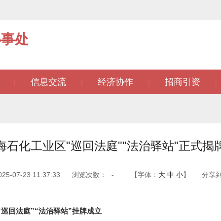
办事处
信息交流
经济协作
招商引资
|
|
|
|
海石化工业区"巡回法庭""法治驿站"正式揭
-07-23 11:37:33
浏览次数：
-
【字体：
大
中
小
】
分享
回法庭”“法治驿站”挂牌成立