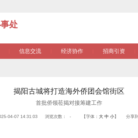
办事处
信息交流
经济协作
招商引资
|
|
|
|
揭阳古城将打造海外侨团会馆街区
首批侨领莅揭对接筹建工作
-04-07 14:31:03
浏览次数：
-
【字体：
大
中
小
】
分享