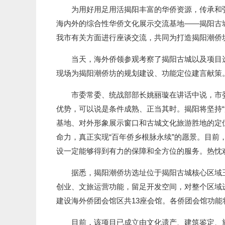
为用好用足用活揭阳丰富的华侨资源，传承和弘
海内外的综合性华侨文化展示交流基地——揭阳古城
我市有关方面进行座谈交流，共同为打造揭阳潮侨
当天，海外侨领参观考察了揭阳古城以及项目选
现场为揭阳潮侨坊的规划建设、功能定位建言献策
市委常委、统战部部长姚丽璇在讲话中说，市委
优势，可以说是条件成熟、正当其时。揭阳将坚持
基地、对外形象展示窗口和古城文化旅游胜地的定
命力，真正实现“百年侨乡根脉永续”的愿景。目
设一定能够得到有力的保障和全方位的服务。热忱
据悉，揭阳潮侨坊选址位于揭阳古城核心区域玉滘
创业、文旅运营功能，留足开发空间，对整个区域
建设海外侨团会馆区共13座会馆。各侨团会馆功
目前，该项目已成立由文化遗产、建筑鉴定、旅