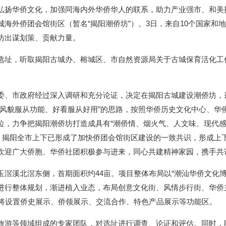
扬华侨文化，加强同海内外华侨华人的联系，助力产业强市、和美
海外侨团会馆街区（暂名“揭阳潮侨坊”）。3日，来自10个国家和
坊出谋划策、贡献力量。
址，听取揭阳古城办、榕城区、市自然资源局关于古城保育活化工
。
、市政府经过深入调研和充分论证，决定在揭阳古城建设潮侨坊，
“风貌服从功能、好看服从好用”的思路，按照华侨历史文化中心、华
位，力争把揭阳潮侨坊打造成具有“潮侨情、烟火气、人文味、现代感
前，揭阳全市上下已形成了加快侨团会馆街区建设的一致共识，形成上
欢迎广大侨胞、华侨社团积极参与进来，同心共建精神家园，携手共
溪北滘东侧，首期面积约44亩。项目整体布局以“潮汕华侨文化博
进行整体规划，渐进植入业态，布局创意文化街、风情步行街、华侨
能将设置侨史展示、侨领展示、交流合作、特色产品展示等功能区。
游等领域组成的专家团队，对选址进行调查、论证和评估。同时，