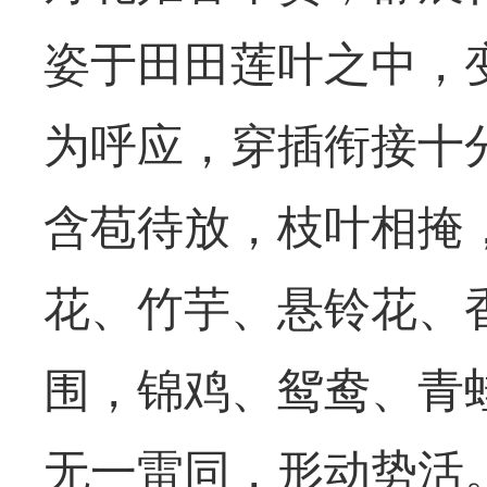
姿于田田莲叶之中，
为呼应，穿插衔接十
含苞待放，枝叶相掩
花、竹芋、悬铃花、
围，锦鸡、鸳鸯、青
无一雷同，形动势活