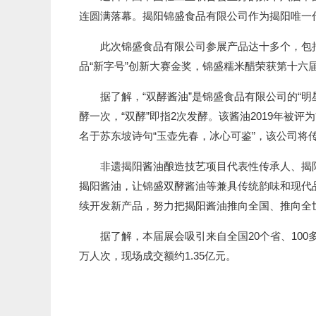
连圆满落幕。揭阳锦盛食品有限公司作为揭阳唯一
此次锦盛食品有限公司参展产品达十多个，包括该
品“新字号”创新大赛金奖，锦盛糯米醋荣获第十六
据了解，“双酵酱油”是锦盛食品有限公司的“明
酵一次，“双酵”即指2次发酵。该酱油2019年被评
名于苏东坡诗句“玉壶先春，冰心可鉴”，该公司将
非遗揭阳酱油酿造技艺项目代表性传承人、揭阳锦
揭阳酱油，让锦盛双酵酱油等兼具传统韵味和现代
续开发新产品，努力把揭阳酱油推向全国、推向全
据了解，本届展会吸引来自全国20个省、100多
万人次，现场成交额约1.35亿元。