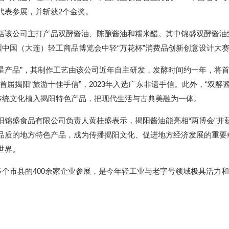
代表参展，并斩获2个金奖。
公司主打产品双酵酱油、陈酿酱油和糯米醋。其中锦盛双酵酱油荣获
届中国（大连）轻工商品博览会中轻“万花杯”消费品创新创意设计大
星产品”，其制作工艺由该公司近年自主研发，发酵时间约一年，将
为首届揭阳“旅游十佳手信”，2023年入选广东非遗手信。此外，“双
传统文化植入揭阳特色产品，把现代生活与古典美融为一体。
盛食品有限公司负责人黄桂盛表示，揭阳酱油能亮相“两博会”并
品质的地方特色产品，成为传播揭阳文化、促进地方经济发展的重要
世界。
个市县的400余家企业参展，是今年轻工业与老字号领域极具活力和