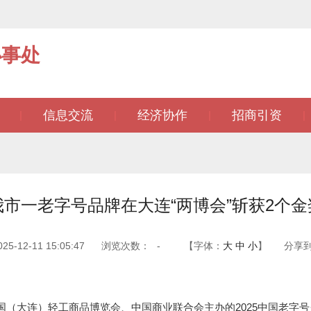
办事处
信息交流
经济协作
招商引资
|
|
|
|
我市一老字号品牌在大连“两博会”斩获2个金
-12-11 15:05:47
浏览次数：
-
【字体：
大
中
小
】
分享
大连）轻工商品博览会、中国商业联合会主办的2025中国老字号·