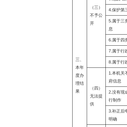
（三）
4.保护
不予公
5.属于
开
息
6.属于
7.属于
三、
8.属于
本年
1.本机
度办
府信息
理结
（四）
果
2.没有
无法提
行制作
供
3.补正
明确