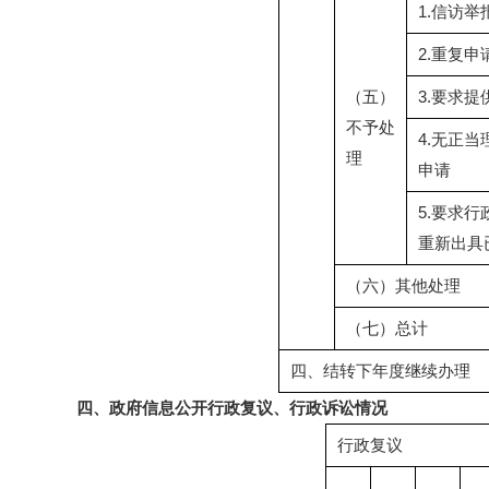
1.信访
2.重复申
（五）
3.要求
不予处
4.无正
理
申请
5.要求
重新出具
（六）其他处理
（七）总计
四、结转下年度继续办理
四、政府信息公开行政复议、行政诉讼情况
行政复议