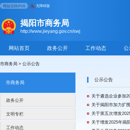
无障碍版
揭阳市商务局
http://www.jieyang.gov.cn/swj
网站首页
政务公开
工作动态
公
市商务局
>
公示公告
公示公告
市商务局
关于遴选企业参加2
政务公开
关于揭阳市加力扩围
关于第五次增发20
文明专栏
关于增发2025年
工作动态