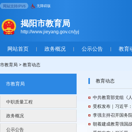
无障碍版
揭阳市教育局
http://www.jieyang.gov.cn/jyj
网站首页
政务概况
公示公告
教育
|
|
|
市教育局
>
教育动态
教育动态
市教育局
中共教育部党组《
中职质量工程
受权发布｜习近平：
李强主持召开国务
政务概况
朝着建成教育强国
公示公告