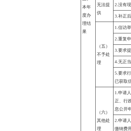
无法提
2.没有
本年
供
度办
3.补正
理结
1.信访
果
2.重复
（五）
3.要求
不予处
4.无正
理
5.要求
已获取
1.申请
正、行
息公开
（六）
其他处
2.申请
理
缴纳费