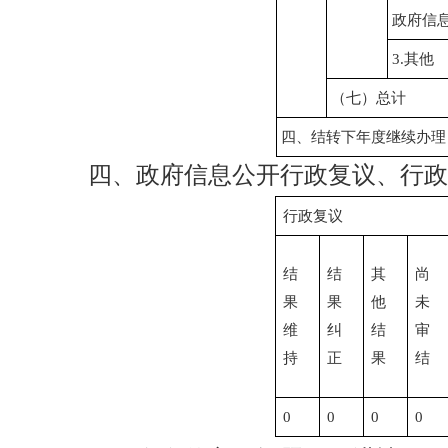
政府信
3.其他
（七）总计
四、结转下年度继续办理
四、政府信息公开行政复议、行政
行政复议
结
结
其
尚
果
果
他
未
维
纠
结
审
持
正
果
结
0
0
0
0