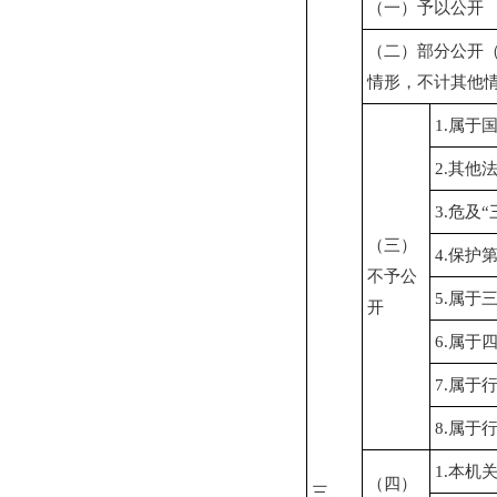
（一）予以公开
（二）部分公开
情形，不计其他
1.属于
2.其他
3.危及
（三）
4.保护
不予公
5.属于
开
6.属于
7.属于
8.属于
1.本机
（四）
三、