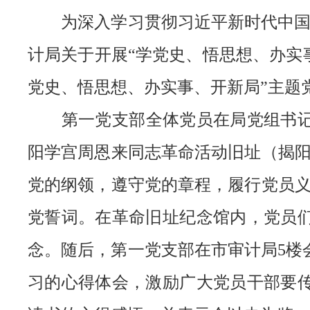
为深入学习贯彻习近平新时代中国特
计局关于开展“学党史、悟思想、办实
党史、悟思想、办实事、开新局”主题
第一党支部全体党员在局党组书记、
阳学宫周恩来同志革命活动旧址（揭阳
党的纲领，遵守党的章程，履行党员义
党誓词。在革命旧址纪念馆内，党员
念。随后，第一党支部在市审计局5楼
习的心得体会，激励广大党员干部要