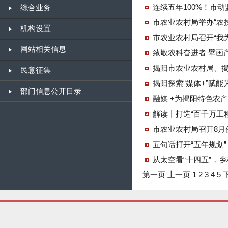
连续五年100%！市
综合业务
市农业农村局举办“农
机构设置
市农业农村局召开“我为
网站相关信息
致敬农科奋进者 擘画
揭阳市农业农村局、
民意征集
揭阳探索“媒体+”赋
部门信息公开目录
融媒 +为揭阳特色农
解读丨打造“百千万工
市农业农村局召开8月
五句话打开“五年规划”
从太空看“十四五”，
第一页
上一页
1
2
3
4
5