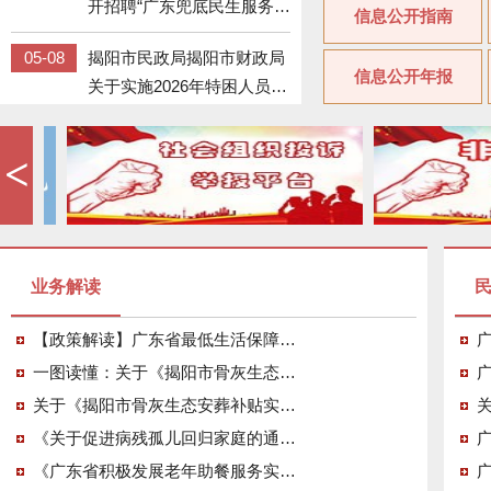
开招聘“广东兜底民生服务社
信息公开指南
会工作双百工程”督导人员体
05-08
揭阳市民政局揭阳市财政局
检工作的公告
信息公开年报
关于实施2026年特困人员基
本生活供养标准的通知
05-08
揭阳市民政局揭阳市财政局
<
关于印发2026年全市城乡最
低生活保障标准和补差水平
05-06
揭阳市民政局关于2026年公
的通知
开招聘“广东兜底民生服务社
会工作双百工程”督导人员面
业务解读
04-16
揭阳市民政局关于2026年公
试工作的公告
开招聘揭阳市“广东兜底民生
【政策解读】广东省最低生活保障家庭经济状况核对和生活状况..
服务社会工作双百工程”督导
03-30
揭阳市民政局 国家金融监督
一图读懂：关于《揭阳市骨灰生态安葬补贴实施方案》政策解读
人员的公告
管理总局揭阳监管分局关于
关于《揭阳市骨灰生态安葬补贴实施方案》政策解读
可承接我市养老机构预收费
《关于促进病残孤儿回归家庭的通知》政策解读
07-20
关于广东省事业单位2026年
存管业务商业银行名单的公
《广东省积极发展老年助餐服务实施方案》 政策解读
集中公开招聘高校毕业生拟
告