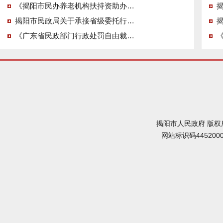
《揭阳市民办养老机构扶持资助办法》政策解读
聘用人员（第七批）的公示
06-30
揭阳市民政局关于公开征
揭阳市民政局关于承接省级委托行政许可事项的通告
集“黑养老机构”违法违规线
《广东省民政部门行政处罚自由裁量权适用规则》等文件的政策..
索的公告
06-10
揭阳市民政局关于2026年公
开招聘“广东兜底民生服务社
会工作双百工程”督导拟录用
05-26
关于2026年公开招聘揭阳
人员名单的公示
市“广东兜底民生服务社会工
作双百工程”督导人员递补体
揭阳市人民政府 版权
检工作的公告
网站标识码445200