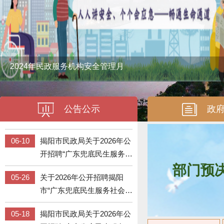
03-30
揭阳市民政局 国家金融监督
管理总局揭阳监管分局关于
可承接我市养老机构预收费
07-20
关于广东省事业单位2026年
2024年民政服务机构安全管理月
存管业务商业银行名单的公
集中公开招聘高校毕业生拟
告
聘用人员（第七批）的公示
06-30
揭阳市民政局关于公开征
公告公示
政
集“黑养老机构”违法违规线
索的公告
06-10
揭阳市民政局关于2026年公
开招聘“广东兜底民生服务社
会工作双百工程”督导拟录用
部门预
05-26
关于2026年公开招聘揭阳
人员名单的公示
市“广东兜底民生服务社会工
作双百工程”督导人员递补体
05-18
揭阳市民政局关于2026年公
检工作的公告