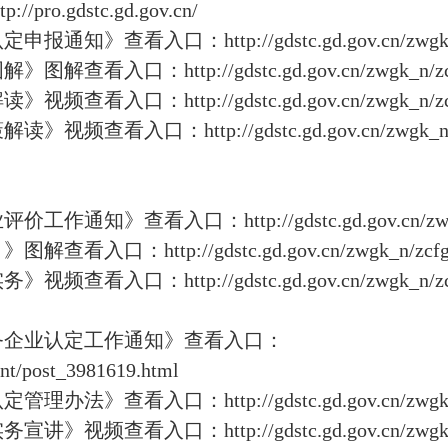
gdstc.gd.gov.cn/
口：http://gdstc.gd.gov.cn/zwgk_n/tzgg/
tp://gdstc.gd.gov.cn/zwgk_n/zcfg/zcjd/
tp://gdstc.gd.gov.cn/zwgk_n/zcfg/zcjd/
ttp://gdstc.gd.gov.cn/zwgk_n/zcfg/zcj
看入口：http://gdstc.gd.gov.cn/zwgk_n/tzgg
p://gdstc.gd.gov.cn/zwgk_n/zcfg/zcjd/c
tp://gdstc.gd.gov.cn/zwgk_n/zcfg/zcjd/
服务企业认定工作通知》查看入口：
ent/post_3981619.html
：http://gdstc.gd.gov.cn/zwgk_n/tzgg/c
http://gdstc.gd.gov.cn/zwgk_n/zcfg/zc