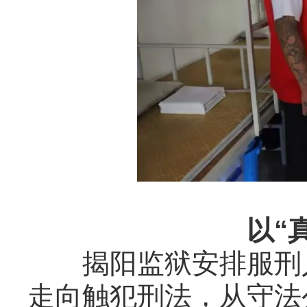
以“
揭阳监狱安排服刑
走向触犯刑法，从守法