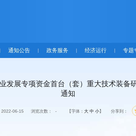
通知公告
政务服务
经济运行
专题
|
|
|
|
制造业发展专项资金首台（套）重大技术装备
通知
022-06-15
浏览次数：
-
【字体：
大
中
小
】
分享到：