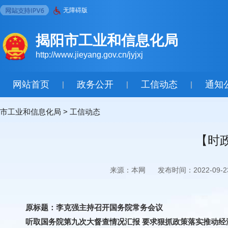
无障碍版
揭阳市工业和信息化局
http://www.jieyang.gov.cn/jyjxj
网站首页
政务公开
工信动态
通知
|
|
|
市工业和信息化局
>
工信动态
【时
来源：本网
发布时间：2022-09-2
原标题：
李克强主持召开国务院常务会议
听取国务院第九次大督查情况汇报 要求狠抓政策落实推动经