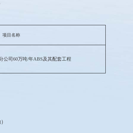
）
项目名称
分公司
60
万吨
/
年
ABS
及其配套工程
励）