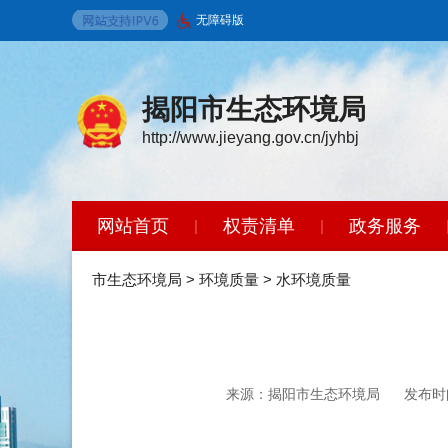
无障碍版
揭阳市生态环境局
http://www.jieyang.gov.cn/jyhbj
网站首页
权责清单
政务服务
|
|
环境保护标准
政策法规
开放广
|
|
市生态环境局
>
环境质量
>
水环境质量
来源：揭阳市生态环境局
发布时间：