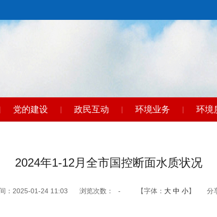
党的建设
政民互动
环境业务
环境
|
|
|
|
东
|
2024年1-12月全市国控断面水质状况
2025-01-24 11:03
浏览次数：
-
【字体：
大
中
小
】
分