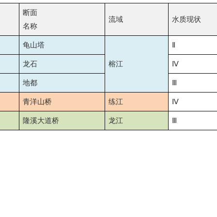
断面
流域
水质现状
名称
龟山塔
Ⅱ
龙石
榕江
Ⅳ
地都
Ⅲ
青洋山桥
练江
Ⅳ
隆溪大道桥
龙江
Ⅲ