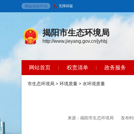
无障碍版
揭阳市生态环境局
http://www.jieyang.gov.cn/jyhbj
网站首页
权责清单
政务服务
|
|
环境保护标准
政策法规
开放广
|
|
市生态环境局
>
环境质量
>
水环境质量
来源：揭阳市生态环境局
发布时间：