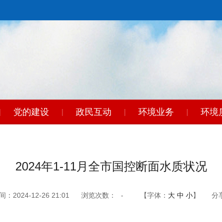
党的建设
政民互动
环境业务
环境
|
|
|
|
东
|
2024年1-11月全市国控断面水质状况
2024-12-26 21:01
浏览次数：
-
【字体：
大
中
小
】
分