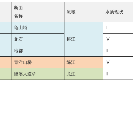
断面
流域
水质现状
名称
龟山塔
Ⅱ
龙石
榕江
Ⅳ
地都
Ⅲ
青洋山桥
练江
Ⅳ
隆溪大道桥
龙江
Ⅲ