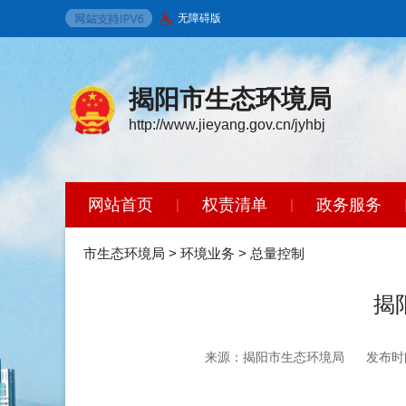
无障碍版
揭阳市生态环境局
http://www.jieyang.gov.cn/jyhbj
网站首页
权责清单
政务服务
|
|
环境保护标准
政策法规
开放广
|
|
市生态环境局
>
环境业务
>
总量控制
揭
来源：揭阳市生态环境局
发布时间：