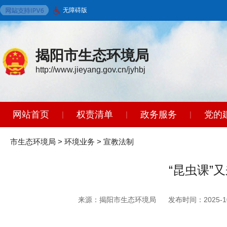
无障碍版
揭阳市生态环境局
http://www.jieyang.gov.cn/jyhbj
网站首页
权责清单
政务服务
党的
|
|
|
环境保护标准
政策法规
开放广东
|
|
|
市生态环境局
>
环境业务
>
宣教法制
“昆虫课”
来源：揭阳市生态环境局
发布时间：2025-10-