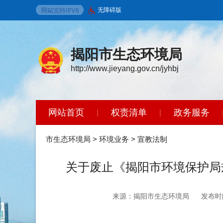
无障碍版
揭阳市生态环境局
http://www.jieyang.gov.cn/jyhbj
网站首页
权责清单
政务服务
|
|
环境保护标准
政策法规
开放广
|
|
市生态环境局
>
环境业务
>
宣教法制
关于废止《揭阳市环境保护局
来源：揭阳市生态环境局
发布时间：