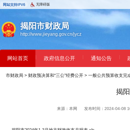
无障碍版
揭阳市财政局
http://www.jieyang.gov.cn/jycz
|
|
|
网站首页
政府信息公开
通知公告
市财政局
>
财政预决算和“三公”经费公开
>
一般公共预算收支完
揭阳
来源：本网
发布时间：2024-04-08 10
揭阳市2024年1-3月地方财政收支月报表.xls