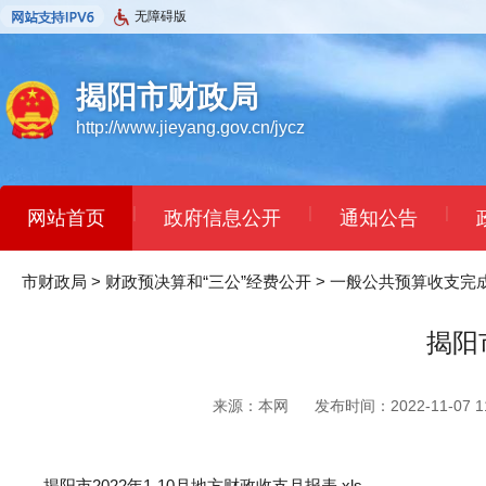
无障碍版
揭阳市财政局
http://www.jieyang.gov.cn/jycz
|
|
|
网站首页
政府信息公开
通知公告
市财政局
>
财政预决算和“三公”经费公开
>
一般公共预算收支完
揭阳
来源：本网
发布时间：2022-11-07 11
揭阳市2022年1-10月地方财政收支月报表.xls