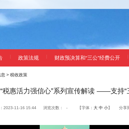
|
|
|
告
政策法规
财政预决算和“三公”经费公开
信息
>
税收政策
“税惠活力强信心”系列宣传解读 ——支持“
023-11-16 15:44
浏览次数：
-
【字体：
大
中
小
】
分享