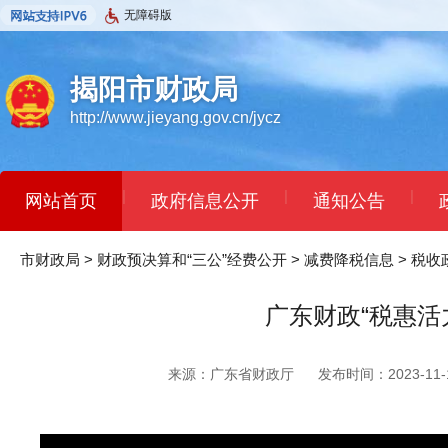
无障碍版
揭阳市财政局
http://www.jieyang.gov.cn/jycz
|
|
|
网站首页
政府信息公开
通知公告
市财政局
>
财政预决算和“三公”经费公开
>
减费降税信息
>
税收
广东财政“税惠活
来源：广东省财政厅
发布时间：2023-11-1