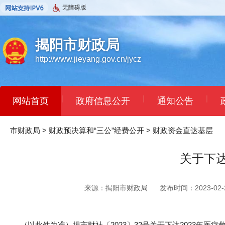
无障碍版
揭阳市财政局
http://www.jieyang.gov.cn/jycz
|
|
|
网站首页
政府信息公开
通知公告
市财政局
>
财政预决算和“三公”经费公开
>
财政资金直达基层
关于下达
来源：揭阳市财政局
发布时间：2023-02-2
（以此件为准）揭市财社〔2023〕32号关于下达2023年医疗救