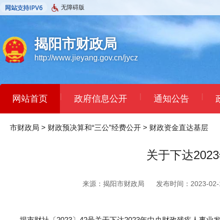
无障碍版
揭阳市财政局
http://www.jieyang.gov.cn/jycz
|
|
|
网站首页
政府信息公开
通知公告
市财政局
>
财政预决算和“三公”经费公开
>
财政资金直达基层
关于下达20
来源：揭阳市财政局
发布时间：2023-02-1
揭市财社〔2023〕42号关于下达2023年中央财政残疾人事业发